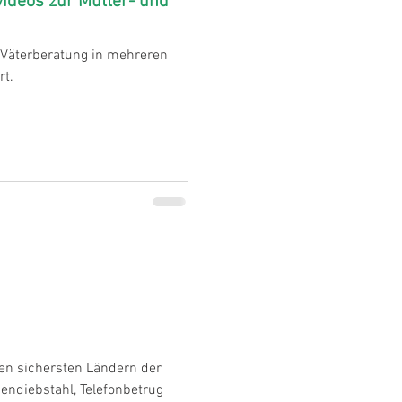
ideos zur Mütter- und
 Väterberatung in mehreren
rt.
en sichersten Ländern der
endiebstahl, Telefonbetrug