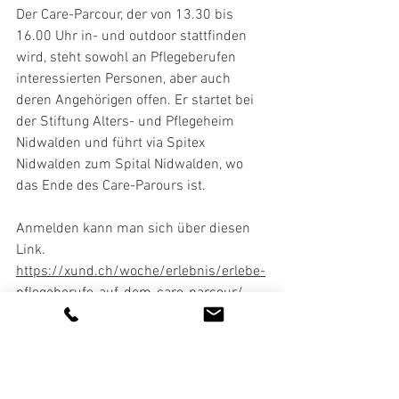
Der Care-Parcour, der von 13.30 bis 
16.00 Uhr in- und outdoor stattfinden 
wird, steht sowohl an Pflegeberufen 
interessierten Personen, aber auch 
deren Angehörigen offen. Er startet bei 
der Stiftung Alters- und Pflegeheim 
Nidwalden und führt via Spitex 
Nidwalden zum Spital Nidwalden, wo 
das Ende des Care-Parours ist.
Anmelden kann man sich über diesen 
Link.
https://xund.ch/woche/erlebnis/erlebe-
pflegeberufe-auf-dem-care-parcour/
Spitex Nidwalden
Ausbildung
FaGe
Kanton Nidwalden
HF
Pflegefachfrau
Einladung