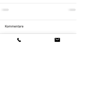
Kommentare
Kommentar verfassen...
Spitex Nidwalden
Ennetmooserstrasse 23
6370 Stans
041 618 20 50
info@spitexnw.ch
Spendenkonto