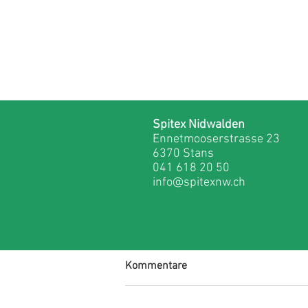
Spitex Nidwalden
Ennetmooserstrasse 23
6370 Stans
041 618 20 50
info@spitexnw.ch
Kommentare