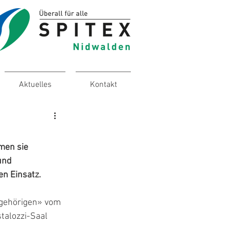
Aktuelles
Kontakt
men sie 
und 
en Einsatz.
ngehörigen» vom 
talozzi-Saal 