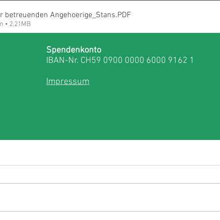
der betreuenden Angehoerige_Stans
.PDF
n • 2.21MB
Spendenkonto
IBAN-Nr. CH59 0900 0000 6000 9162 1
dwalden
Einladung
Betreuende Angehörige
Impressum