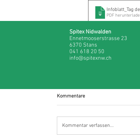
Infoblatt_Tag 
PDF herunterlade
Spitex Nidwalden
Ennetmooserstrasse 23
6370 Stans
Spitex Nidwalden
Kanton Ni
041 618 20 50
info@spitexnw.ch
Kommentare
Kommentar verfassen...